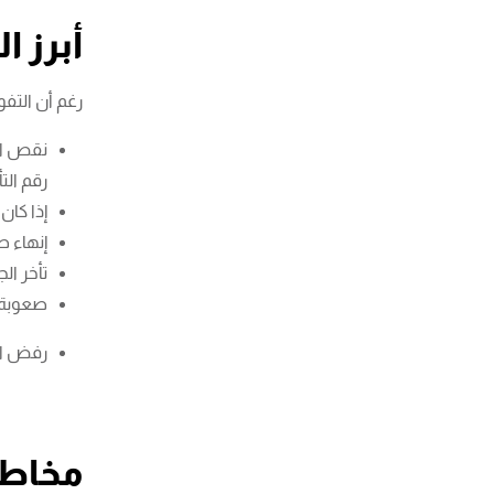
أبرز ا
رغم أن التفو
نقص الم
رقم ال
إذا كان
إنهاء ص
تأخر ال
صعوبة ا
رفض ال
مخاطر