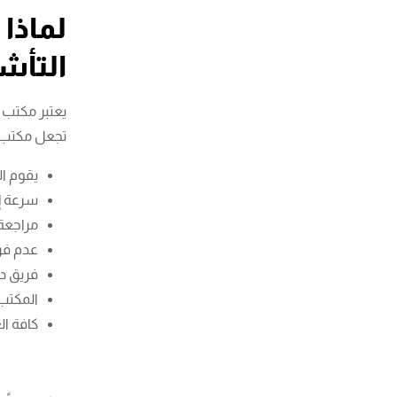
لماذا
التأش
يعتبر مكتب 
تجعل مكتب ج
يقوم ا
سرعة إت
مراجعة 
عدم فر
فريق دع
المكتب
كافة ال