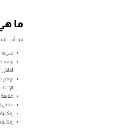
ما هي
من أبرز الت
سرعة إت
توفير ا
أماكن ل
توفير 
الإجراء
متابعة 
تقليل ا
إمكانية
إمكانية