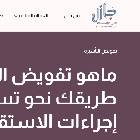
من نحن
العمالة المتاحة
طل
تفويض التأشيرة
ماهو تفويض ال
طريقك نحو ت
إجراءات الاستق