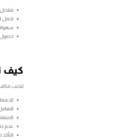
فقدان ا
تحمل ال
سهولة 
حصول صا
كيف ت
لتجنب مكاتب
الاعتما
التعامل
الابتعا
عدم دف
التأكد 