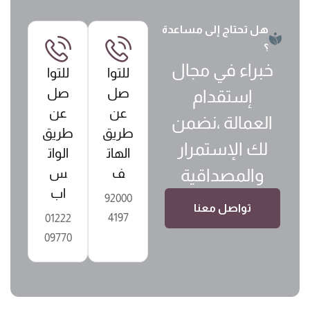
هل تحتاج إلى مساعدة
؟
خبراء في مجال
للتوا
للتوا
صل
صل
إستقدام
عن
عن
العمالة ،نضمن
طريق
طريق
لك الإستمرار
الهات
الوات
والمصداقية
ف
س
اب
92000
تواصل معنا
4197
01222
09770