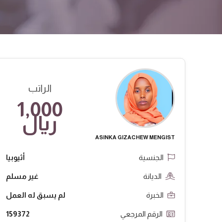
الراتب
1,000
ريال
ASINKA GIZACHEW MENGIST
الجنسية
أثيوبيا
الديانة
غير مسلم
الخبرة
لم يسبق له العمل
الرقم المرجعي
159372