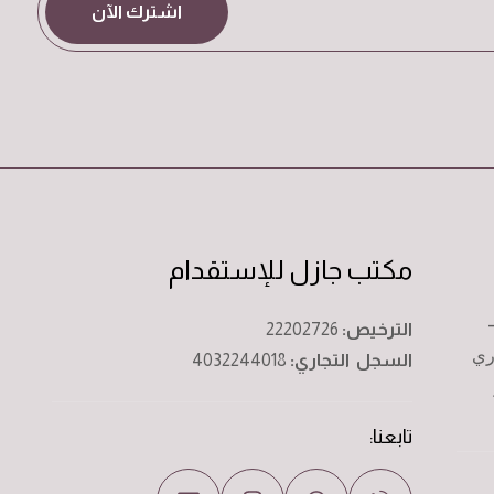
اشترك الآن
مكتب جازل للإستقدام
الترخيص:
22202726
ري
السجل التجاري:
4032244018
تابعنا: