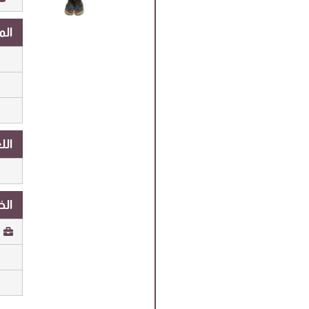
المها
اللغات
الخب
ه