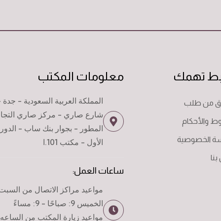
بط تهمك
معلومات المكتب
المملكة العربية السعودية - جدة -
قق من طلب
شارع صاري - مركز صاري التجا
ط والأحكام
المطور - بجوار بنك ساب - الدور
ة الخصوصية
الأول - مكتب 101.ا
بنا
ساعات العمل:
مواعيد مراكز الاتصال من السبت 
الخميس 9: صباحًا - 9: مساءً