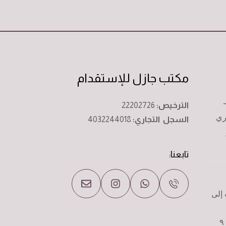
مكتب جازل للإستقدام
الترخيص:
22202726
ري
السجل التجاري:
4032244018
تابعنا:
إلى
مواعيد زيارة المكتب من الساعه ٩