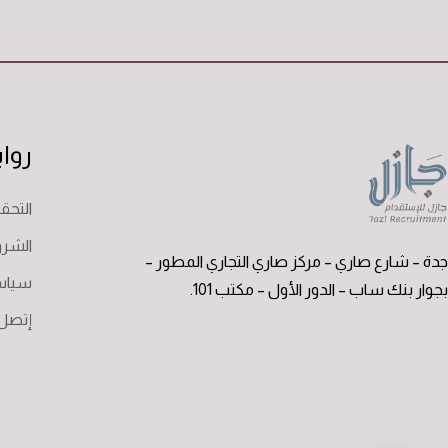
روا
التح
الشرو
جدة – شارع صاري – مركز صاري التجاري المطور –
سياس
بجوار بنك ساب – الدور الأول – مكتب 101.
إتصل 