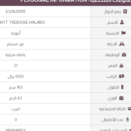
رقم الجواز
EQ1628195
الاسم
WOT TADESSE HALABO
الجنسية
أثيوبيا
الديانة
غير مسلم
الوظيفة
عاملة منزلية
العمر
21
الراتب
1000 ريال
الطول
163 سم
الوزن
63 كجم
الحالة الاجتماعية
اعزب
عدد الأطفال
0
المستوى التعليمي
PRIMAREY