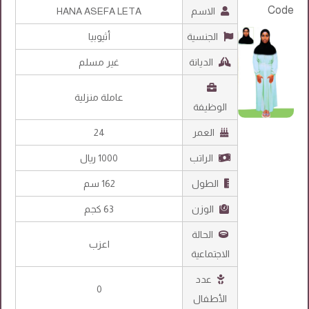
الاسم
HANA ASEFA LETA
الجنسية
أثيوبيا
الديانة
غير مسلم
عاملة منزلية
الوظيفة
العمر
24
الراتب
1000 ريال
الطول
162 سم
الوزن
63 كجم
الحالة
اعزب
الاجتماعية
عدد
0
الأطفال