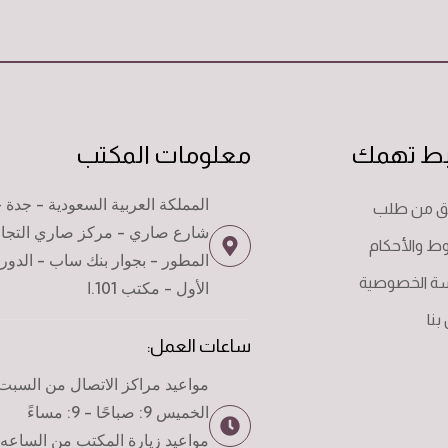
بط تهمك
معلومات المكتب
المملكة العربية السعودية - جدة -
قق من طلب
شارع صاري - مركز صاري التجا
ط والأحكام
المطور - بجوار بنك ساب - الدور
ة الخصوصية
الأول - مكتب 101.ا
بنا
ساعات العمل:
مواعيد مراكز الاتصال من السبت 
الخميس 9: صباحًا - 9: مساءً