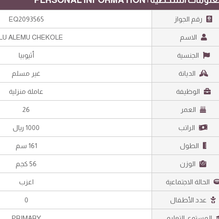
رقم الجواز
EQ2093565
الاسم
LU ALEMU CHEKOLE
الجنسية
أثيوبيا
الديانة
غير مسلم
الوظيفة
عاملة منزلية
العمر
26
الراتب
1000 ريال
الطول
161 سم
الوزن
56 كجم
الحالة الاجتماعية
اعزب
عدد الأطفال
0
المستوى التعليمي
PRIMARY