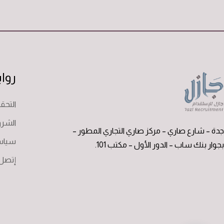
روا
التح
الشرو
جدة – شارع صاري – مركز صاري التجاري المطور –
سياس
بجوار بنك ساب – الدور الأول – مكتب 101.
إتصل 