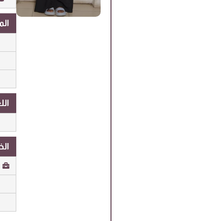
المها
اللغات
الخب
ه