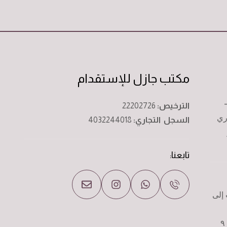
مكتب جازل للإستقدام
الترخيص:
22202726
ري
السجل التجاري:
4032244018
تابعنا:
إلى
مواعيد زيارة المكتب من الساعه ٩