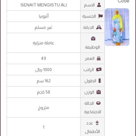
الاسم
SENAIT MENGISTU ALI
الجنسية
أثيوبيا
الديانة
غير مسلم
عاملة منزلية
الوظيفة
العمر
49
الراتب
1000 ريال
الطول
162 سم
الوزن
58 كجم
الحالة
متزوج
الاجتماعية
عدد
1
الأطفال