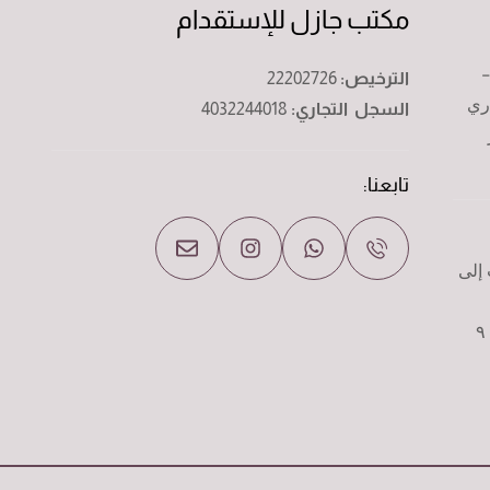
مكتب جازل للإستقدام
-
الترخيص:
22202726
ري
السجل التجاري:
4032244018
تابعنا:
إلى
مواعيد زيارة المكتب من الساعه ٩