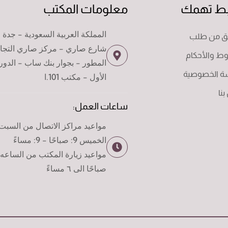
بط تهمك
معلومات المكتب
المملكة العربية السعودية - جدة 
قق من طلب
شارع صاري - مركز صاري التجا
ط والأحكام
المطور - بجوار بنك ساب - الدور
ة الخصوصية
الأول - مكتب 101.ا
نا
ساعات العمل:
مواعيد مراكز الاتصال من السبت 
الخميس 9: صباحًا - 9: مساءً
صباحًا الى ٦ مساءً