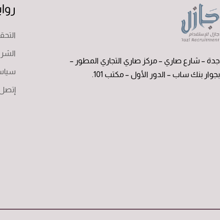
روا
التح
الشرو
جدة – شارع صاري – مركز صاري التجاري المطور –
سياس
بجوار بنك ساب – الدور الأول – مكتب 101.
إتصل ب